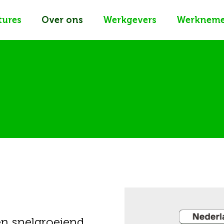
tures
Over ons
Werkgevers
Werkneme
en snelgroeiend