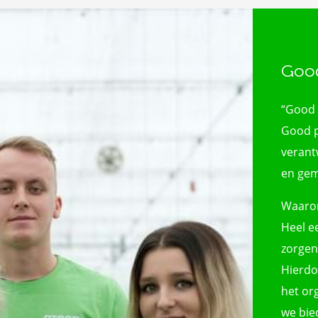
Goo
“Good 
Good p
verant
en gem
Waarom
Heel e
zorgen
Hierdo
het or
we bie