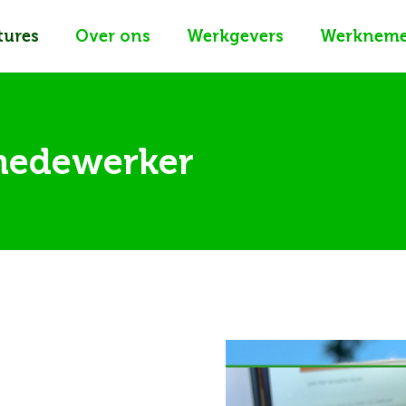
tures
Over ons
Werkgevers
Werkneme
medewerker